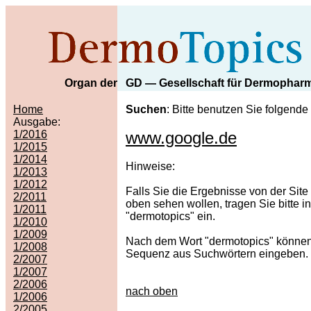
Organ der
GD — Gesellschaft für Dermopharm
Home
Suchen
: Bitte benutzen Sie folgend
Ausgabe:
1/2016
www.google.de
1/2015
1/2014
Hinweise:
1/2013
1/2012
Falls Sie die Ergebnisse von der Site
2/2011
oben sehen wollen, tragen Sie bitte i
1/2011
"dermotopics" ein.
1/2010
1/2009
Nach dem Wort "dermotopics" können 
1/2008
Sequenz aus Suchwörtern eingeben.
2/2007
1/2007
2/2006
nach oben
1/2006
2/2005