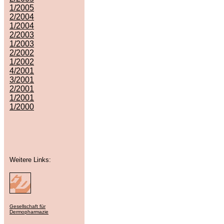
1/2005
2/2004
1/2004
2/2003
1/2003
2/2002
1/2002
4/2001
3/2001
2/2001
1/2001
1/2000
Weitere Links:
Gesellschaft für
Dermopharmazie